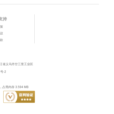
支持
策
议
款
。 浙江省义乌市廿三里工业区
6号-2
，占用内存 3.594 MB