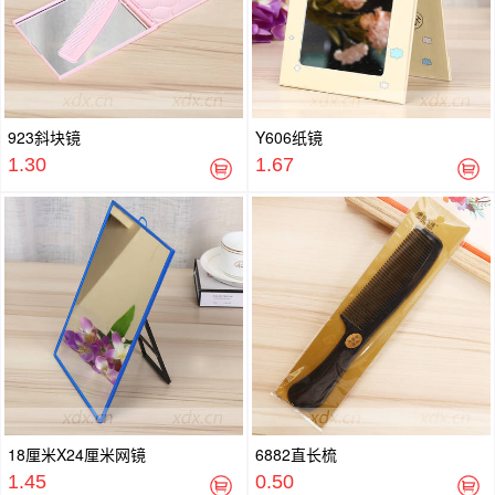
923斜块镜
Y606纸镜
1.30
1.67
18厘米X24厘米网镜
6882直长梳
1.45
0.50