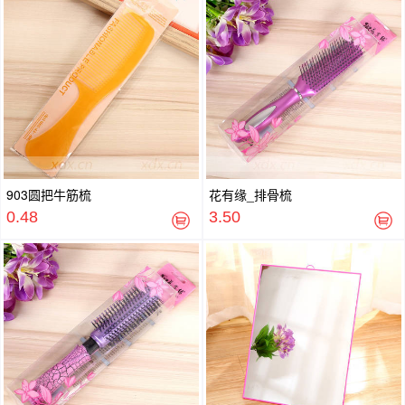
903圆把牛筋梳
花有缘_排骨梳
0.48
3.50