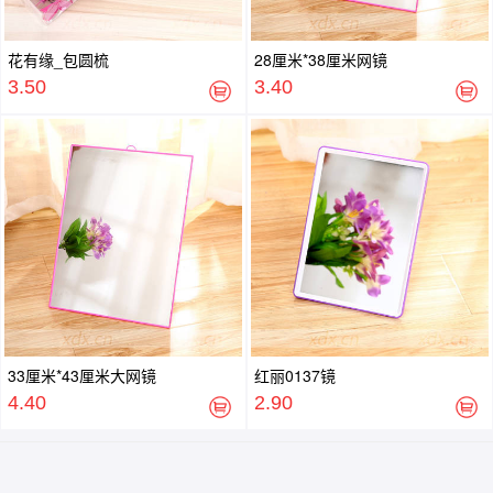
花有缘_包圆梳
28厘米*38厘米网镜
3.50
3.40
33厘米*43厘米大网镜
红丽0137镜
4.40
2.90