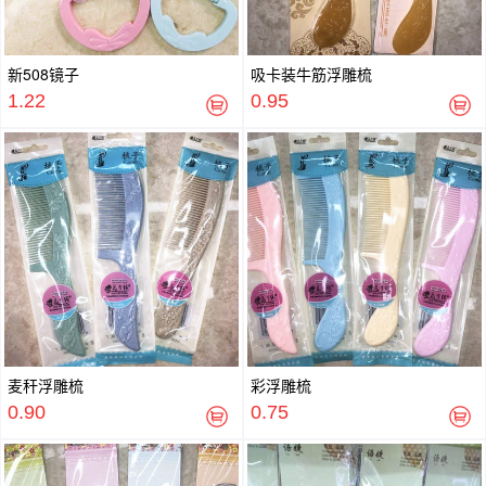
新508镜子
吸卡装牛筋浮雕梳
1.22
0.95
麦秆浮雕梳
彩浮雕梳
0.90
0.75