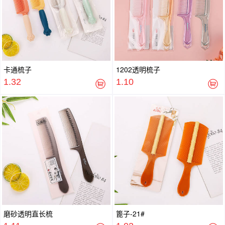
卡通梳子
1202透明梳子
1.32
1.10
磨砂透明直长梳
篦子-21#