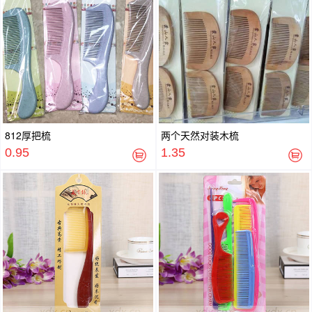
812厚把梳
两个天然对装木梳
0.95
1.35