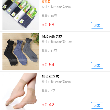
夏季款
尺寸：长31cm*宽9cm
重量：15克
0.68
添加
￥
散装有跟男袜
尺寸：长36cm*宽10cm
重量：11克
0.54
添加
￥
加长女丝袜
尺寸：长22cm*宽8cm
重量：7克
0.42
添加
￥