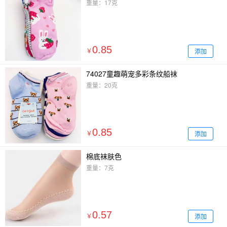
重量：17克
0.85
添加
￥
74027童趣萌宠多彩条纹船袜
重量：20克
0.85
添加
￥
棉底袜肤色
重量：7克
0.57
添加
￥