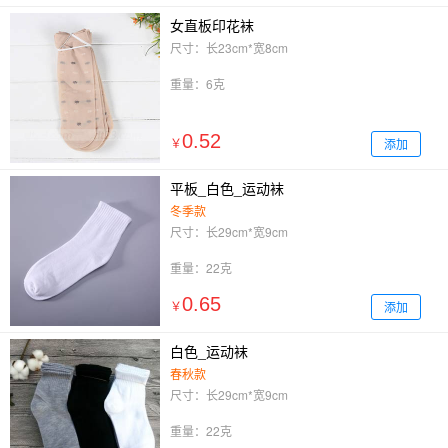
女直板印花袜
尺寸：长23cm*宽8cm
重量：6克
0.52
添加
￥
平板_白色_运动袜
冬季款
尺寸：长29cm*宽9cm
重量：22克
0.65
添加
￥
白色_运动袜
春秋款
尺寸：长29cm*宽9cm
重量：22克