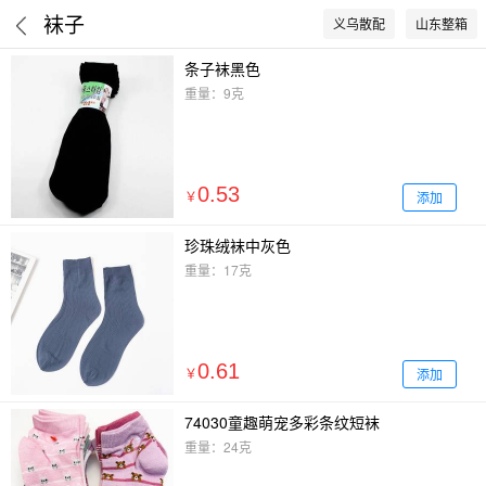
袜子
义乌散配
山东整箱
条子袜黑色
重量：9克
0.53
添加
￥
珍珠绒袜中灰色
重量：17克
0.61
添加
￥
74030童趣萌宠多彩条纹短袜
重量：24克