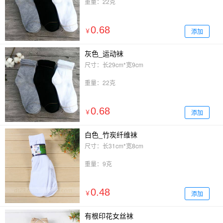
重量：22克
0.68
添加
￥
灰色_运动袜
尺寸：长29cm*宽9cm
重量：22克
0.68
添加
￥
白色_竹炭纤维袜
尺寸：长31cm*宽8cm
重量：9克
0.48
添加
￥
有根印花女丝袜