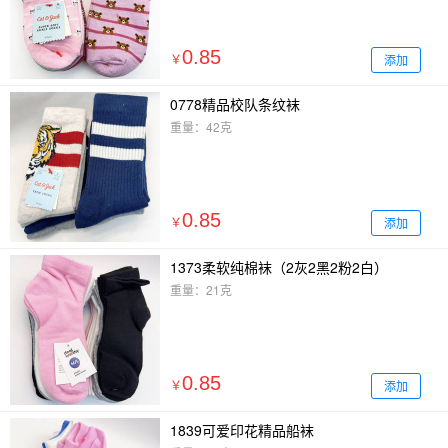
0.85
添加
￥
0778精品校队条纹袜
重量：42克
0.85
添加
￥
1373柔软纯棉袜（2灰2黑2粉2白）
重量：21克
0.85
添加
￥
1839可爱印花精品船袜