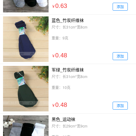
0.63
添加
￥
蓝色_竹炭纤维袜
尺寸：长31cm*宽8cm
重量：9克
0.48
添加
￥
军绿_竹炭纤维袜
尺寸：长31cm*宽8cm
重量：10克
0.48
添加
￥
黑色_运动袜
尺寸：长29cm*宽9cm