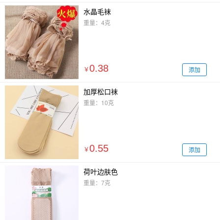
水晶毛袜
重量：4克
0.38
添加
￥
加厚松口袜
重量：10克
0.55
添加
￥
荷叶边肤色
重量：7克