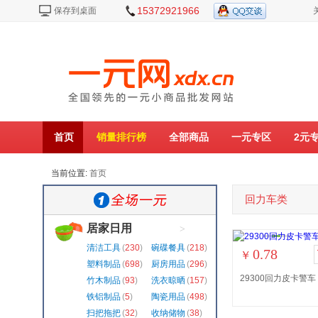
15372921966
保存到桌面
首页
销量排行榜
全部商品
一元专区
2元
当前位置:
首页
回力车类
居家日用
>
清洁工具
(
230
)
碗碟餐具
(
218
)
0.78
￥
塑料制品
(
698
)
厨房用品
(
296
)
29300回力皮卡警车
竹木制品
(
93
)
洗衣晾晒
(
157
)
铁铝制品
(
5
)
陶瓷用品
(
498
)
扫把拖把
(
32
)
收纳储物
(
38
)