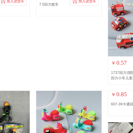
加入进货车
加入进货车
7.5回力散车
0.57
￥
1737回力
回力小车儿童
0.85
￥
607-39卡通