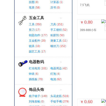
挂图
(
8
)
计算器
(
1
)
7.5飞机
笔类
(
58
)
历书
(
0
)
五金工具
>
0.80
￥
工具
(
350
)
刀具
(
151
)
剪刀
(
17
)
手工缝织
(
52
)
399-888小车
钥匙扣件
(
177
)
粘胶剂
(
50
)
五金配件
(
20
)
测量工具
(
11
)
锁具
(
10
)
螺丝刀
(
152
)
园艺工具
(
17
)
电器数码
>
灯光电筒
(
101
)
电器周边
(
42
)
钟表
(
6
)
灯泡
(
4
)
插线板
(
70
)
电池
(
62
)
饰品头饰
>
梳子镜子
(
149
)
头花皮筋
(
516
)
0.60
刘海发帖
(
0
)
手链手镯
(
279
)
￥