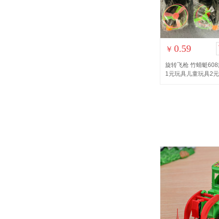
0.59
￥
旋转飞枪 竹蜻蜓60
1元玩具儿童玩具2