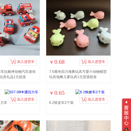
0.68
加入进货车
￥
加入进货车
消防车抗耐摔动物汽车迷你
7.6厘米回力海豚玩具可爱小动物模型
玩具礼品1元批发
玩具地摊儿童玩具1元货源批发
0.65
￥
加入进货车
加入进货车
回力车
6.2铁皮车2个装