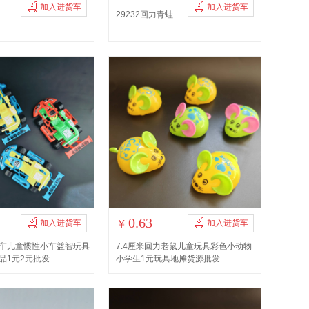
加入进货车
加入进货车
29232回力青蛙
0.63
加入进货车
￥
加入进货车
车儿童惯性小车益智玩具
7.4厘米回力老鼠儿童玩具彩色小动物
品1元2元批发
小学生1元玩具地摊货源批发