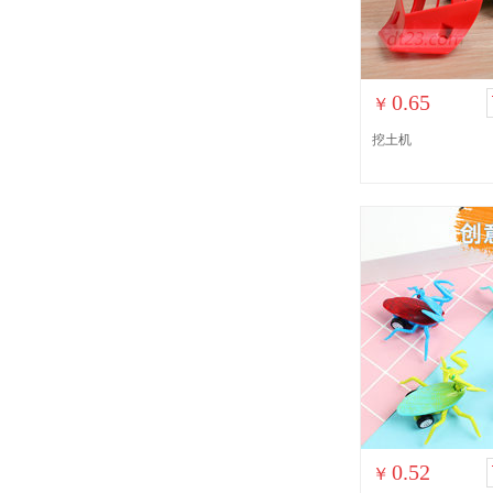
0.65
￥
挖土机
0.52
￥