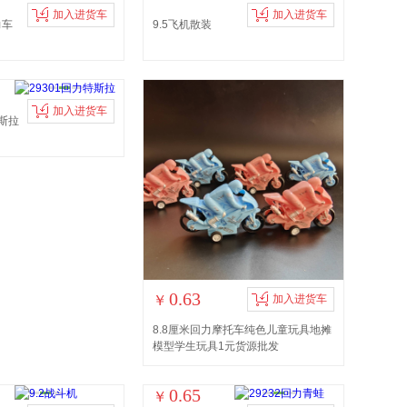
加入进货车
加入进货车
力车
9.5飞机散装
加入进货车
特斯拉
0.63
￥
加入进货车
8.8厘米回力摩托车纯色儿童玩具地摊
模型学生玩具1元货源批发
0.65
￥