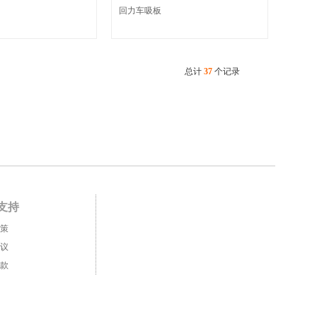
回力车吸板
总计
37
个记录
支持
策
议
款