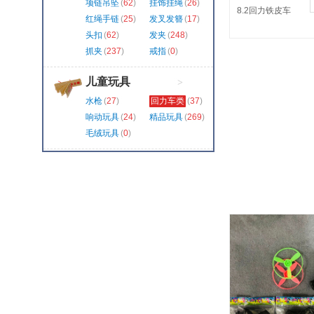
项链吊坠
(
62
)
挂饰挂绳
(
26
)
8.2回力铁皮车
红绳手链
(
25
)
发叉发簪
(
17
)
头扣
(
62
)
发夹
(
248
)
抓夹
(
237
)
戒指
(
0
)
儿童玩具
>
水枪
(
27
)
回力车类
(
37
)
响动玩具
(
24
)
精品玩具
(
269
)
毛绒玩具
(
0
)