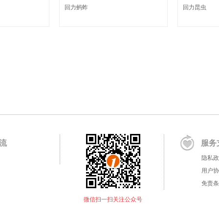
回力蚂蚱
回力昆虫
流
服务
隐私政
用户协
免责条
微信扫一扫关注公众号