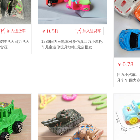
0.58
加入进货车
￥
加入进货车
8旋转飞天回力飞天
1286回力三轮车可爱仿真回力小摩托
元货源
车儿童迷你玩具地摊1元店批发
0.78
￥
回力小汽车儿
具车车 回力赛