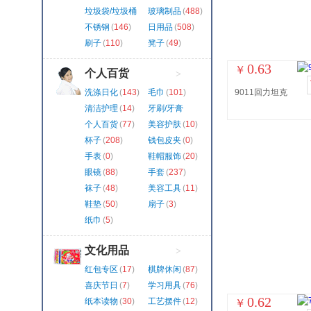
垃圾袋/垃圾桶
玻璃制品
(
488
)
(
324
)
不锈钢
(
146
)
日用品
(
508
)
刷子
(
110
)
凳子
(
49
)
0.63
￥
个人百货
>
洗涤日化
(
143
)
毛巾
(
101
)
9011回力坦克
清洁护理
(
14
)
牙刷/牙膏
(
130
)
个人百货
(
77
)
美容护肤
(
10
)
杯子
(
208
)
钱包皮夹
(
0
)
手表
(
0
)
鞋帽服饰
(
20
)
眼镜
(
88
)
手套
(
237
)
袜子
(
48
)
美容工具
(
11
)
鞋垫
(
50
)
扇子
(
3
)
纸巾
(
5
)
文化用品
>
红包专区
(
17
)
棋牌休闲
(
87
)
喜庆节日
(
7
)
学习用具
(
76
)
0.62
纸本读物
(
30
)
工艺摆件
(
12
)
￥