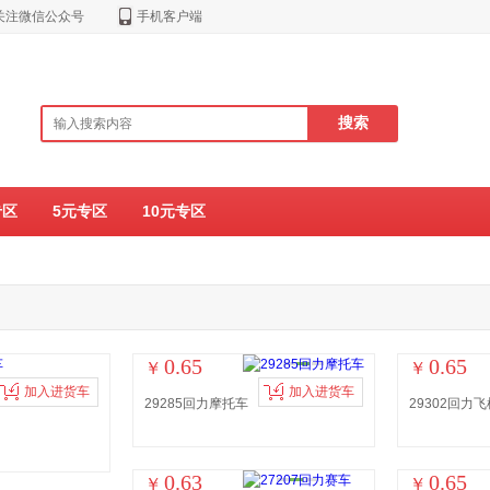
关注微信公众号
手机客户端
专区
5元专区
10元专区
0.65
0.65
￥
￥
加入进货车
加入进货车
29285回力摩托车
29302回力飞
0.63
0.65
￥
￥