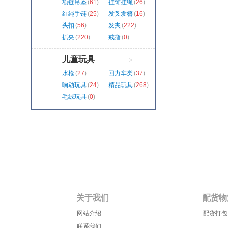
项链吊坠
(
61
)
挂饰挂绳
(
26
)
红绳手链
(
25
)
发叉发簪
(
16
)
头扣
(
56
)
发夹
(
222
)
抓夹
(
220
)
戒指
(
0
)
儿童玩具
>
水枪
(
27
)
回力车类
(
37
)
响动玩具
(
24
)
精品玩具
(
268
)
毛绒玩具
(
0
)
关于我们
配货物
网站介绍
配货打包
联系我们