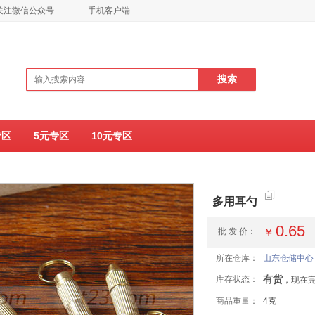
关注微信公众号
手机客户端
专区
5元专区
10元专区
多用耳勺
0.65
批 发 价：
￥
所在仓库：
山东仓储中心
有货
库存状态：
，现在完
商品重量：
4克