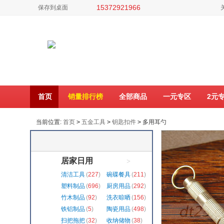
15372921966
保存到桌面
首页
销量排行榜
全部商品
一元专区
2元
当前位置:
首页
>
五金工具
>
钥匙扣件
>
多用耳勺
居家日用
>
清洁工具
(
227
)
碗碟餐具
(
211
)
塑料制品
(
696
)
厨房用品
(
292
)
竹木制品
(
92
)
洗衣晾晒
(
156
)
铁铝制品
(
5
)
陶瓷用品
(
498
)
扫把拖把
(
32
)
收纳储物
(
38
)