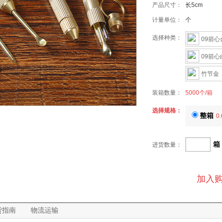
产品尺寸：
长5cm
计量单位：
个
选择种类：
09箭心
09箭心
竹节金
装箱数量：
5000个/箱
选择规格：
整箱
0.
箱
进货数量：
加入
货指南
物流运输