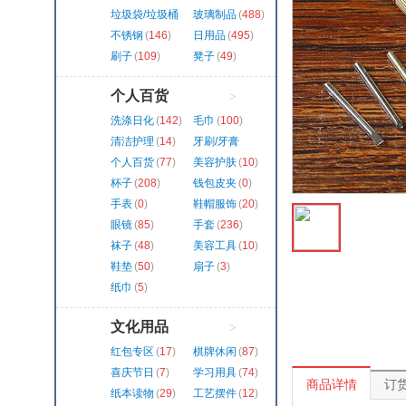
垃圾袋/垃圾桶
玻璃制品
(
488
)
(
324
)
不锈钢
(
146
)
日用品
(
495
)
刷子
(
109
)
凳子
(
49
)
个人百货
>
洗涤日化
(
142
)
毛巾
(
100
)
清洁护理
(
14
)
牙刷/牙膏
(
128
)
个人百货
(
77
)
美容护肤
(
10
)
杯子
(
208
)
钱包皮夹
(
0
)
手表
(
0
)
鞋帽服饰
(
20
)
眼镜
(
85
)
手套
(
236
)
袜子
(
48
)
美容工具
(
10
)
鞋垫
(
50
)
扇子
(
3
)
纸巾
(
5
)
文化用品
>
红包专区
(
17
)
棋牌休闲
(
87
)
喜庆节日
(
7
)
学习用具
(
74
)
商品详情
订
纸本读物
(
29
)
工艺摆件
(
12
)