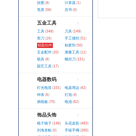
挂图
(
8
)
计算器
(
1
)
笔类
(
58
)
历书
(
0
)
五金工具
>
工具
(
348
)
刀具
(
149
)
剪刀
(
16
)
手工缝织
(
51
)
钥匙扣件
粘胶剂
(
50
)
(
173
)
五金配件
(
20
)
测量工具
(
11
)
锁具
(
8
)
螺丝刀
(
151
)
园艺工具
(
17
)
电器数码
>
灯光电筒
(
101
)
电器周边
(
42
)
钟表
(
6
)
灯泡
(
4
)
插线板
(
70
)
电池
(
62
)
饰品头饰
>
梳子镜子
(
146
)
头花皮筋
(
483
)
刘海发帖
(
0
)
手链手镯
(
260
)