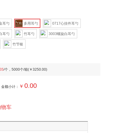
金耳勺
多用耳勺
0717心挂件耳勺
白耳勺
竹耳勺
3003螺旋白耳勺
竹节银
65
/个，5000个/箱(
￥3250.00
)
0.00
￥
金额小计：
购物车