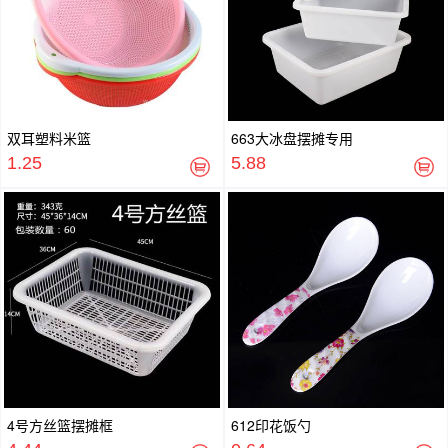
双耳塑料米篮
663大冰盘摆摊专用
1.25
5.88
4号方丝篮摆摊框
612印花饭勺