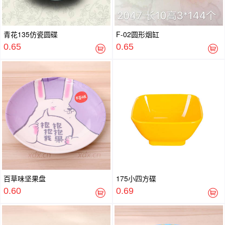
青花135仿瓷圆碟
F-02圆形烟缸
0.65
0.65
百草味坚果盘
175小四方碟
0.60
0.69