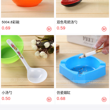
5004.8彩碗
双色弯把汤勺
0.69
0.59
小汤勺
仿瓷烟缸
0.50
0.68