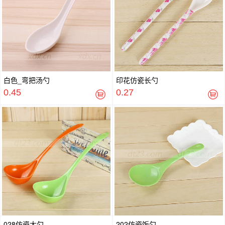
白色_弯把汤勺
印花仿瓷长勺
0.45
0.27
028仿瓷大勺
202仿瓷饭勺