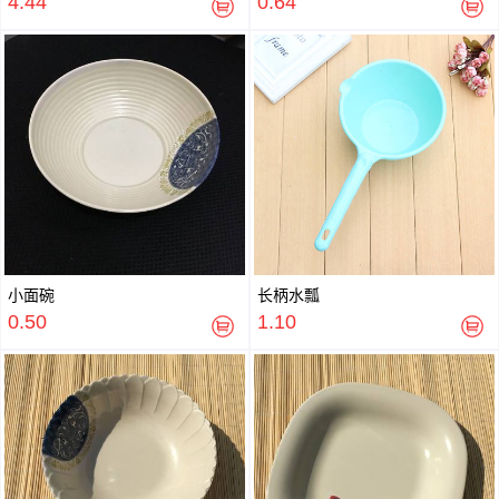
4.44
0.64
小面碗
长柄水瓢
0.50
1.10