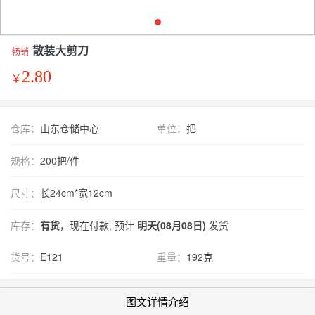
散装大剪刀
畅销
2.80
￥
仓库：
山东仓储中心
单位：
把
规格：
200把/件
尺寸：
长24cm*宽12cm
库存：
有货
，现在付款, 预计
明天(08月08日)
发货
货号：
E121
重量：
192克
图文详情介绍