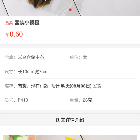
套装小镜梳
热卖
0.60
￥
仓库：
义乌仓储中心
单位：
套
尺寸：
长13cm*宽7cm
库存：
有货
，现在付款, 预计
明天(08月08日)
发货
货号：
F419
重量：
26克
图文详情介绍