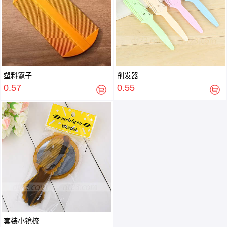
塑料篦子
削发器
0.57
0.55
套装小镜梳