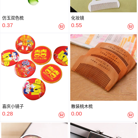
仿玉双色梳
化妆镜
0.37
0.55
喜庆小镜子
散装桃木梳
0.28
0.00