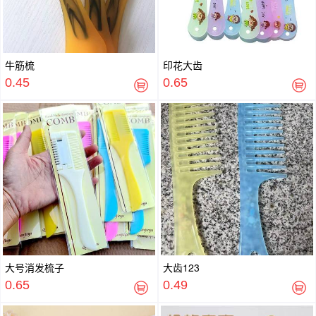
牛筋梳
印花大齿
0.45
0.65
大号消发梳子
大齿123
0.65
0.49