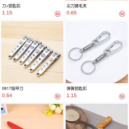
刀+钥匙扣
尖刀猪毛夹
1.15
0.65
0817指甲刀
弹簧钥匙扣
0.64
1.15