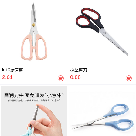
k-16厨房剪
橡塑剪刀
2.61
0.88