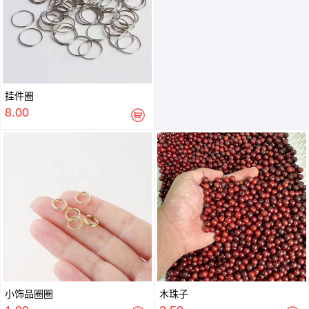
挂件圈
8.00
小饰品圈圈
木珠子