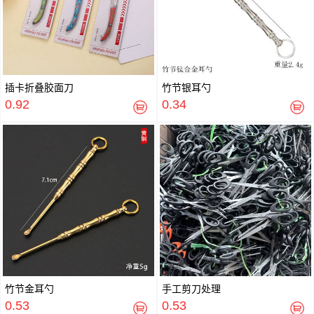
插卡折叠胶面刀
竹节银耳勺
0.92
0.34
竹节金耳勺
手工剪刀处理
0.53
0.53