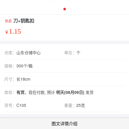
刀+钥匙扣
热卖
1.15
￥
仓库：
山东仓储中心
单位：
个
规格：
300个/箱
尺寸：
长18cm
库存：
有货
，现在付款, 预计
明天(08月09日)
发货
货号：
C105
重量：
25克
图文详情介绍