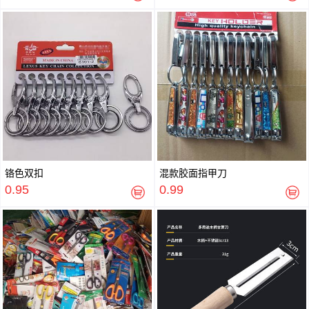
铬色双扣
混款胶面指甲刀
0.95
0.99