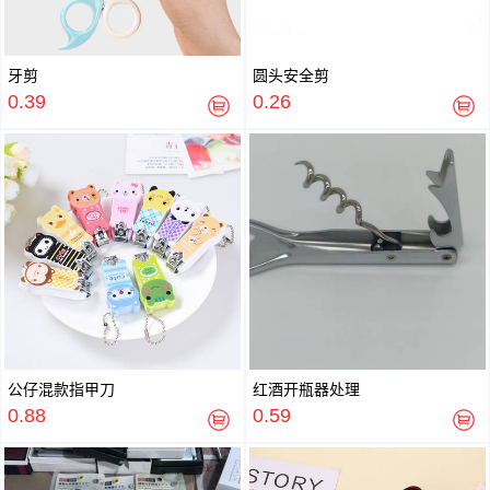
牙剪
圆头安全剪
0.39
0.26
公仔混款指甲刀
红酒开瓶器处理
0.88
0.59