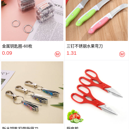
金属钥匙圈-60枚
三钉不锈钢水果弯刀
0.09
1.31
新大钥匙扣带指甲刀
厨房剪